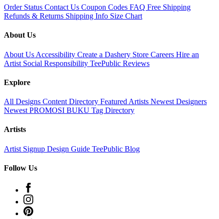
Order Status
Contact Us
Coupon Codes
FAQ
Free Shipping
Refunds & Returns
Shipping Info
Size Chart
About Us
About Us
Accessibility
Create a Dashery Store
Careers
Hire an
Artist
Social Responsibility
TeePublic Reviews
Explore
All Designs
Content Directory
Featured Artists
Newest Designers
Newest PROMOSI BUKU
Tag Directory
Artists
Artist Signup
Design Guide
TeePublic Blog
Follow Us