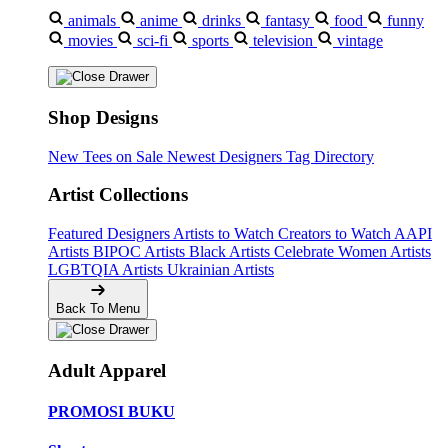
animals
anime
drinks
fantasy
food
funny
movies
sci-fi
sports
television
vintage
Shop Designs
New Tees on Sale
Newest Designers
Tag Directory
Artist Collections
Featured Designers
Artists to Watch
Creators to Watch
AAPI
Artists
BIPOC Artists
Black Artists
Celebrate Women Artists
LGBTQIA Artists
Ukrainian Artists
Back To Menu
Adult Apparel
PROMOSI BUKU